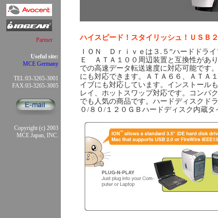
ハイスピード！スタイリッシュ！ＵＳＢ２
Partner
ＩＯＮ Ｄｒｉｖｅは３.５”ハードドライ
Useful site:
Ｅ ＡＴＡ１００周辺装置と互換性があ
MCE Germany
での高速データ転送速度に対応可能です。
にも対応できます。ＡＴＡ６６、ＡＴＡ
TEL:03-3265-3001
イブにも対応しています。インストール
FAX:03-3265-3005
レイ、ホットスワップ対応です。コンパ
でも人気の商品です。ハードディスクドラ
０/８０/１２０ＧＢハードディスク内蔵
Copyright (c) 2003
MCE Japan, INC.