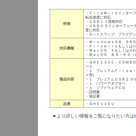
・ＦｉｒｅＷｉｒｅインター
転送速度に対応
・ＵＳＢ１.１規格対応
特徴
・ＵＳＢ２.０インターフェー
度に対応
・ホットスワップ、プラグア
・Ｗｉｎｄｏｗｓ９８、９８
・Ｆｉｒｅｗｉｒｅもしくは
対応機種
・ＭａｃＯＳ Ｘもしくはそ
・ＭａｃＯＳ ８.６－９.０
・ＧＨＥ１３５Ｃ－ＣＯＭＢＯ
ース
・１ プレミアムＦｉｒｅｗｉ
ｎ用）
製品内容
・１ プレミアムＵＳＢ２.０
・１ パワーアダプター
・１ ソフトウェアＣＤ
・説明書
・保証書
品番
・ＧＨＥ１３５Ｕ
より詳しい情報をご覧になりたい方は