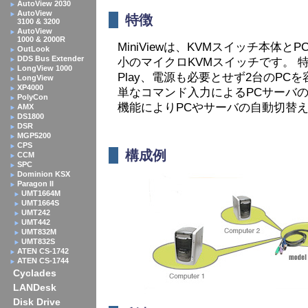
AutoView 2030
AutoView
特徴
3100 & 3200
AutoView
1000 & 2000R
MiniViewは、KVMスイッチ本体
OutLook
DDS Bus Extender
小のマイクロKVMスイッチです。 特
LongView 1000
Play、電源も必要とせず2台のPC
LongView
XP4000
単なコマンド入力によるPCサーバ
PolyCon
機能によりPCやサーバの自動切替
AMX
DS1800
DSR
MGP5200
CPS
構成例
CCM
SPC
Dominion KSX
Paragon II
UMT1664M
UMT1664S
UMT242
UMT442
UMT832M
UMT832S
ATEN CS-1742
ATEN CS-1744
Cyclades
LANDesk
Disk Drive