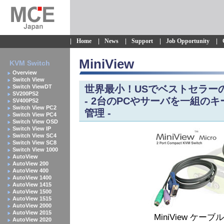
|
Home
|
News
|
Support
|
Job Opportunity
|
MiniView
KVM Switch
Overview
Switch View
Switch ViewDT
世界最小！USでベストセラー
SV200PS2
- 2台のPCやサーバを一組の
SV400PS2
Switch View PC2
管理 -
Switch View PC4
Switch View OSD
Switch View IP
Switch View SC4
Switch View SC8
Switch View 1000
AutoView
AutoView 200
AutoView 400
AutoView 1400
AutoView 1415
AutoView 1500
AutoView 1515
AutoView 2000
AutoView 2015
MiniView ケー
AutoView 2020