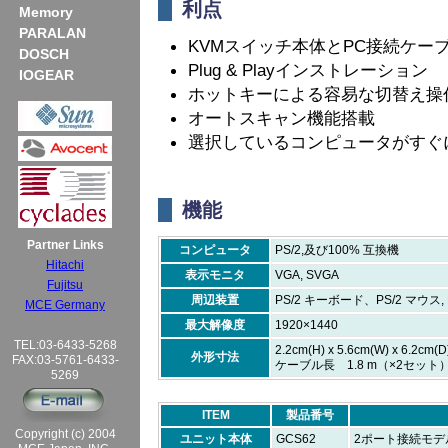
利点
Memory
PARALAN
KVMスイッチ本体とPC接続ケー
DOSCH
Plug & Playインストレーション
IOGEAR
ホットキーによる容易な切替え操
オートスキャン機能搭載
選択しているコンピュータがすぐ
機能
Partner Links
コンピュータ
PS/2,及び100% 互換機
Hitachi
表示モニタ
VGA, SVGA
Fujitsu
周辺装置
PS/2 キーボード、PS/2 マウス, Micro
MCE Germany
最大解像度
1920×1440
TEL:03-6433-5268
2.2cm(H) x 5.6cm(W) x 6.2cm(D
外形寸法
FAX:03-5761-6433-
ケーブル長 1.8 m（×2セット
5269
ITEM
製品番号
Copyright (c) 2004
ユニット本体
GCS62
2ポート接続モデ